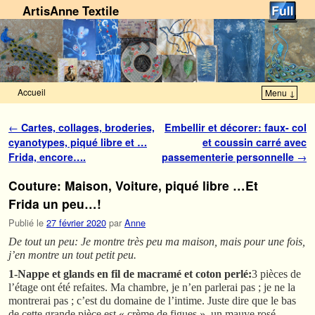
ArtisAnne Textile
Accueil
Menu ↓
Skip to primary content
Aller au contenu secondaire
Navigation des articles
←
Cartes, collages, broderies,
Embellir et décorer: faux- col
cyanotypes, piqué libre et …
et coussin carré avec
Frida, encore….
passementerie personnelle
→
Couture: Maison, Voiture, piqué libre …Et
Frida un peu…!
Publié le
27 février 2020
par
Anne
De tout un peu: Je montre très peu ma maison, mais pour une fois,
j’en montre un tout petit peu.
1-Nappe et glands en fil de macramé et coton perlé:
3 pièces de
l’étage ont été refaites. Ma chambre, je n’en parlerai pas ; je ne la
montrerai pas ; c’est du domaine de l’intime. Juste dire que le bas
de cette grande pièce est « crème de figues », un mauve rosé