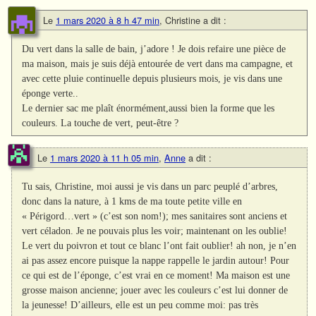
Le
1 mars 2020 à 8 h 47 min
,
Christine
a dit :
Du vert dans la salle de bain, j’adore ! Je dois refaire une pièce de
ma maison, mais je suis déjà entourée de vert dans ma campagne, et
avec cette pluie continuelle depuis plusieurs mois, je vis dans une
éponge verte..
Le dernier sac me plaît énormément,aussi bien la forme que les
couleurs. La touche de vert, peut-être ?
Le
1 mars 2020 à 11 h 05 min
,
Anne
a dit :
Tu sais, Christine, moi aussi je vis dans un parc peuplé d’arbres,
donc dans la nature, à 1 kms de ma toute petite ville en
« Périgord…vert » (c’est son nom!); mes sanitaires sont anciens et
vert céladon. Je ne pouvais plus les voir; maintenant on les oublie!
Le vert du poivron et tout ce blanc l’ont fait oublier! ah non, je n’en
ai pas assez encore puisque la nappe rappelle le jardin autour! Pour
ce qui est de l’éponge, c’est vrai en ce moment! Ma maison est une
grosse maison ancienne; jouer avec les couleurs c’est lui donner de
la jeunesse! D’ailleurs, elle est un peu comme moi: pas très