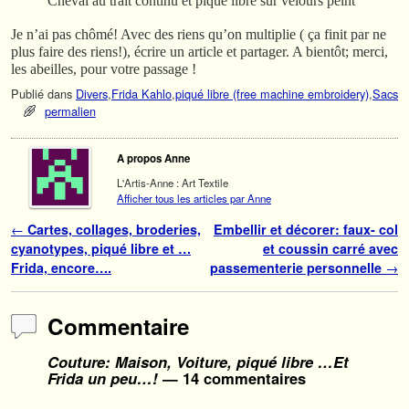
Cheval au trait continu et piqué libre sur velours peint
Je n’ai pas chômé! Avec des riens qu’on multiplie ( ça finit par ne
plus faire des riens!), écrire un article et partager. A bientôt; merci,
les abeilles, pour votre passage !
Publié dans
Divers
,
Frida Kahlo
,
piqué libre (free machine embroidery)
,
Sacs
permalien
A propos Anne
L'Artis-Anne : Art Textile
Afficher tous les articles par Anne
Navigation des articles
←
Cartes, collages, broderies,
Embellir et décorer: faux- col
cyanotypes, piqué libre et …
et coussin carré avec
Frida, encore….
passementerie personnelle
→
Commentaire
Couture: Maison, Voiture, piqué libre …Et
Frida un peu…!
— 14 commentaires