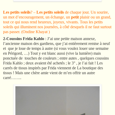
Les petits soleils
? –
Les petits soleils
de chaque jour. Un sourire,
un mot d’encouragement, un échange, un
petit
plaisir ou un grand,
tout ce qui nous rend heureux, joyeux, vivants. Tous les petits
soleils qui illuminent nos journées, à côté desquels il ne faut surtout
pas passer. (Ondine Khayat )
2-Coussins Frida Kahlo
: J’ai une petite maison annexe,
l’ancienne maison des gardiens, que j’ai entièrement remise à neuf
et que je loue de temps à autre (si vous voulez louer une semaine
en Périgord, …) Tout y est blanc aussi (vive la lumière) mais
ponctuée de touches de couleurs ; entre autes , quelques coussins
Frida Kahlo ; deux avaient été achetés ; le 3° , je l’ai fait ! Les
carrés de tissus inspirés par Frida viennent de La boutique des
tissus ! Mais une chère amie vient de m’en offrir un autre
carré……..