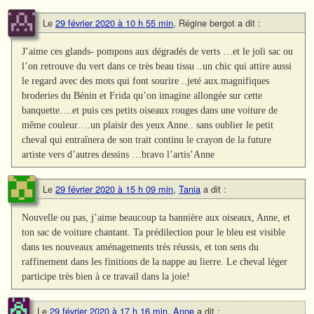
Le
29 février 2020 à 10 h 55 min
,
Régine bergot
a dit :
J’aime ces glands- pompons aux dégradés de verts …et le joli sac ou
l’on retrouve du vert dans ce très beau tissu ..un chic qui attire aussi
le regard avec des mots qui font sourire ..jeté aux.magnifiques
broderies du Bénin et Frida qu’on imagine allongée sur cette
banquette….et puis ces petits oiseaux rouges dans une voiture de
même couleur….un plaisir des yeux Anne.. sans oublier le petit
cheval qui entraînera de son trait continu le crayon de la future
artiste vers d’autres dessins …bravo l’artis’Anne
Le
29 février 2020 à 15 h 09 min
,
Tania
a dit :
Nouvelle ou pas, j’aime beaucoup ta bannière aux oiseaux, Anne, et
ton sac de voiture chantant. Ta prédilection pour le bleu est visible
dans tes nouveaux aménagements très réussis, et ton sens du
raffinement dans les finitions de la nappe au lierre. Le cheval léger
participe très bien à ce travail dans la joie!
Le
29 février 2020 à 17 h 16 min
,
Anne
a dit :