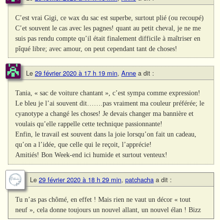
C’est vrai Gigi, ce wax du sac est superbe, surtout plié (ou recoupé)
C’et souvent le cas avec les pagnes! quant au petit cheval, je ne me
suis pas rendu compte qu’il était finalement difficile à maîtriser en
pîqué libre; avec amour, on peut cependant tant de choses!
Le
29 février 2020 à 17 h 19 min
,
Anne
a dit :
Tania, « sac de voiture chantant », c’est sympa comme expression!
Le bleu je l’ai souvent dit…….pas vraiment ma couleur préférée; le
cyanotype a changé les choses! Je devais changer ma bannière et
voulais qu’elle rappelle cette technique passionnante!
Enfin, le travail est souvent dans la joie lorsqu’on fait un cadeau,
qu’on a l’idée, que celle qui le reçoit, l’apprécie!
Amitiés! Bon Week-end ici humide et surtout venteux!
Le
29 février 2020 à 18 h 29 min
,
patchacha
a dit :
Tu n’as pas chômé, en effet ! Mais rien ne vaut un décor « tout
neuf », cela donne toujours un nouvel allant, un nouvel élan ! Bizz