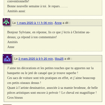
conventionnelle!
Bonne nouvelle semaine à toi. Je repars……..
Amitiés aussi:
Le
1 mars 2020 à 11 h 06 min
,
Anne
a dit :
Bonjour Sylviane, en réponse, lis ce que j’écris à Christine au-
dessus; ça répond à ton commentaire!
Amitiés
Anne
Le
2 mars 2020 à 9 h 20 min
,
lilou25
a dit :
J’aime tes décorations et les petites touches que tu apportes sur la
banquette ou le jeté de canapé que je trouve superbe !
Ces sacs de voiture sont très pratiques en effet, et j’aime beaucoup
ces petits oiseaux dessus !
Quant à l’artiste dessinatrice, associée à sa mamie brodeuse, de belle
pièces artistiques sont encore à prévoir ! Le cheval est magnifique !
Gros bisous