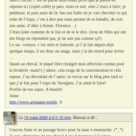
Merci Cécile, c’est en partie mon email privé que je publie en
réponse ici (copié-collé) je pars, mais ce soir, ente 2 trucs à faire, je
publierai; et puis aussi de là- bas (en Italie où je vais chercher ce qui
reste de l’expo, c’est à dire peu mais permet de se balader, de voir
une amie, d’aller à Assise, Florence…)
J’étais juste contente de te lire et de te le dire. (trop de filles qui ont
des blogs ne répondent pas; je ne suis pas comme ça!)
Le sac -voiture, c’est utile et fastoche; je l’ai fait depuis déjà
quelque temps, il est donc en usage, mais j’ai du retard pour écrire
…
Quant au cheval, le piqué libre (malgré mon affection connue pour
la broderie -main!) j’adore; cela exige de la concentration et cela
repose, l’un découlant de l’autre; tu verras sur le blog plus tard ce
que j’ai fait pour l’expo de Varaignes. J’ai aimé le faire!
Profite de ton repos. A bientôt!
Anne
http://www.artisanne-textile
. fr
Le
13 mars 2020 à 6 h 10 min
,
Mamaz
a dit :
Coucou Anne et au passage bravo pour la tasse à moustache. (*_*)
Je suis admirative de ton cheval,il me fait penser à Cocteau.