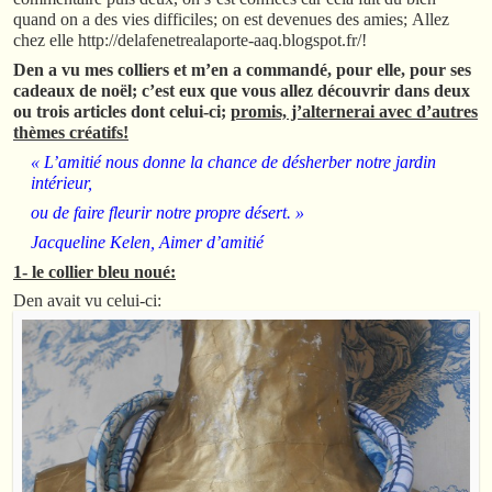
quand on a des vies difficiles; on est devenues des amies; Allez
chez elle http://delafenetrealaporte-aaq.blogspot.fr/!
Den a vu mes colliers et m’en a commandé, pour elle, pour ses
cadeaux de noël; c’est eux que vous allez découvrir dans deux
ou trois articles dont celui-ci;
promis, j’alternerai avec d’autres
thèmes créatifs!
« L’amitié nous donne la chance de désherber notre jardin
intérieur,
ou de faire fleurir notre propre désert. »
Jacqueline Kelen,
Aimer d’amitié
1- le collier bleu noué:
Den avait vu celui-ci: