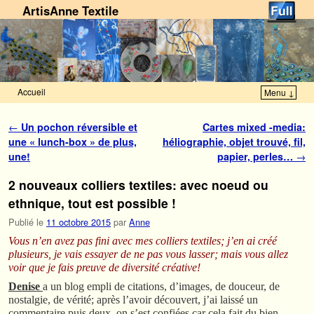
ArtisAnne Textile
Accueil
Menu ↓
Skip to primary content
Aller au contenu secondaire
Navigation des articles
←
Un pochon réversible et
Cartes mixed -media:
une « lunch-box » de plus,
héliographie, objet trouvé, fil,
une!
papier, perles…
→
2 nouveaux colliers textiles: avec noeud ou
ethnique, tout est possible !
Publié le
11 octobre 2015
par
Anne
Vous n’en avez pas fini avec mes colliers textiles; j’en ai créé
plusieurs, je vais essayer de ne pas vous lasser; mais vous allez
voir que je fais preuve de diversité créative!
Denise
a un blog empli de citations, d’images, de douceur, de
nostalgie, de vérité; après l’avoir découvert, j’ai laissé un
commentaire puis deux, on s’est confiées car cela fait du bien