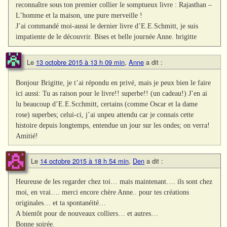
reconnaître sous ton premier collier le somptueux livre : Rajasthan –
L’homme et la maison, une pure merveille !
J’ai commandé moi-aussi le dernier livre d’E.E.Schmitt, je suis
impatiente de le découvrir. Bises et belle journée Anne. brigitte
Le
13 octobre 2015 à 13 h 09 min
,
Anne
a dit :
Bonjour Brigitte, je t’ai répondu en privé, mais je peux bien le faire
ici aussi: Tu as raison pour le livre!! superbe!! (un cadeau!) J’en ai
lu beaucoup d’E.E.Scchmitt, certains (comme Oscar et la dame
rose) superbes; celui-ci, j’ai unpeu attendu car je connais cette
histoire depuis longtemps, entendue un jour sur les ondes; on verra!
Amitié!
Le
14 octobre 2015 à 18 h 54 min
,
Den
a dit :
Heureuse de les regarder chez toi… mais maintenant…. ils sont chez
moi, en vrai…. merci encore chère Anne.. pour tes créations
originales… et ta spontanéité…
A bientôt pour de nouveaux colliers… et autres…
Bonne soirée.