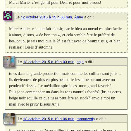
Merci Marie, c’est gentil pour Den, et pour moi.bisous!
Le
12 octobre 2015 à 15 h 53 min
,
Anne
a dit :
Merci Annie, cela me fait plaisir, car le bleu au noeud est plus facile
à aimer, disons, « de bon ton », et cela semble être le préféré de
beaucoup, je sais moi que le 2° est fait avec de beaux tissus, et bien
réalisés!! Bises d’automne!
Le
12 octobre 2015 à 19 h 03 min
,
anja
a dit :
tu es dans la grande production mais comme les colliers sont jolis…
ils deviennent de plus en plus beaux. Je les aime surtout avec un
pendentif dessus. Le médaillon spirale est mon grand favoris^.
Puis je te commander un dans les tons naturels foncés? (bruns ocres
beige noir rouille ce que tu as peut être en stock?)envoie moi un
mail avec le prix? Bisous Anja
Le
12 octobre 2015 à 19 h 06 min
,
mamazerty
a dit :
j’aime beaucoup ton 2eme collier et surtout comment tu le portes