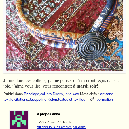
J’aime faire ces colliers, j’aime penser qu’ils seront reçus dans la
joie, j’aime vous lire, vous rencontrer:
à mardi soir!
Publié dans
Bricolage
,
colliers
,
Divers
,
liens
,
wax
Mots-clefs :
artisane
textile
,
citations
,
Jacqueline Kelen
,
textes et textiles
permalien
A propos Anne
L'Artis-Anne : Art Textile
Afficher tous les articles par Anne