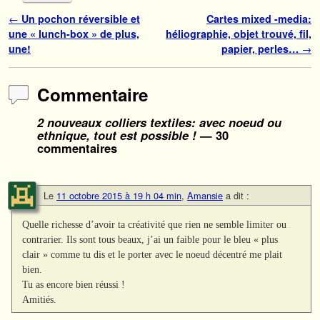
Navigation des articles
←
Un pochon réversible et
Cartes mixed -media:
une « lunch-box » de plus,
héliographie, objet trouvé, fil,
une!
papier, perles…
→
Commentaire
2 nouveaux colliers textiles: avec noeud ou
ethnique, tout est possible !
— 30
commentaires
Le
11 octobre 2015 à 19 h 04 min
,
Amansie
a dit :
Quelle richesse d’avoir ta créativité que rien ne semble limiter ou
contrarier. Ils sont tous beaux, j’ai un faible pour le bleu « plus
clair » comme tu dis et le porter avec le noeud décentré me plait
bien.
Tu as encore bien réussi !
Amitiés.