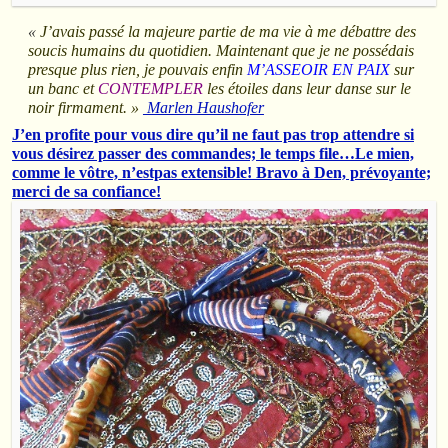
«
J’avais passé la majeure partie de ma vie à me débattre des
soucis humains du quotidien. Maintenant que je ne possédais
presque plus rien, je pouvais enfin
M’ASSEOIR EN PAIX
sur
un banc et
CONTEMPLER
les étoiles dans leur danse sur le
noir firmament. »
Marlen Haushofer
J’en profite pour vous dire qu’il ne faut pas trop attendre si
vous désirez passer des commandes; le temps file…Le mien,
comme le vôtre, n’estpas extensible! Bravo à Den, prévoyante;
merci de sa confiance!