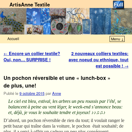
ArtisAnne Textile
Accueil
Menu ↓
Skip to primary content
Aller au contenu secondaire
Navigation des articles
←
Encore un collier textile?
2 nouveaux colliers textiles:
Oui, non… SURPRISE !
avec noeud ou ethnique, tout
est possible !
→
Un pochon réversible et une « lunch-box »
de plus, une!
Publié le
9 octobre 2015
par
Anne
Le ciel est bleu, estival, les arbres un peu roussis par l’été, se
balancent à peine au vent léger, le week-end s’annonce beau:
et, déjà, je vous le souhaite tendre et joyeux! ♪♪♫♫
♪
D’abord, un pochon réversible de rien du tout; il voulait ranger le
petit bazar qui traîne dans la voiture, le pochon était souhaité; de
plus, il a servi à offrir un cadeau un peu plus conséquent: