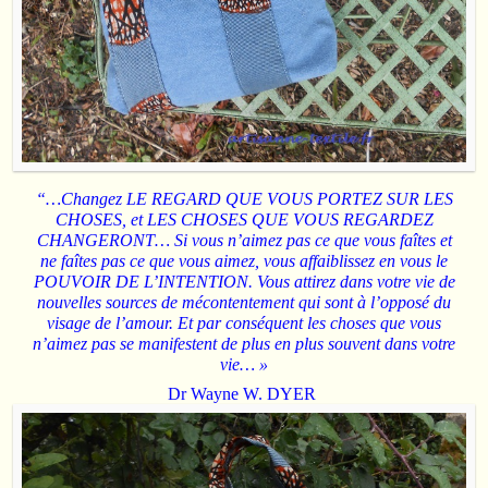
“…Changez LE REGARD QUE VOUS PORTEZ SUR LES
CHOSES, et LES CHOSES QUE VOUS REGARDEZ
CHANGERONT… Si vous n’aimez pas ce que vous faîtes et
ne faîtes pas ce que vous aimez, vous affaiblissez en vous le
POUVOIR DE L’INTENTION. Vous attirez dans votre vie de
nouvelles sources de mécontentement qui sont à l’opposé du
visage de l’amour. Et par conséquent les choses que vous
n’aimez pas se manifestent de plus en plus souvent dans votre
vie… »
Dr Wayne W. DYER