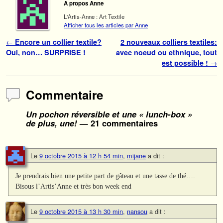
A propos Anne
L'Artis-Anne : Art Textile
Afficher tous les articles par Anne
Navigation des articles
←
Encore un collier textile?
2 nouveaux colliers textiles:
Oui, non… SURPRISE !
avec noeud ou ethnique, tout
est possible !
→
Commentaire
Un pochon réversible et une « lunch-box »
de plus, une!
— 21 commentaires
Le
9 octobre 2015 à 12 h 54 min
,
mijane
a dit :
Je prendrais bien une petite part de gâteau et une tasse de thé….
Bisous l’Artis’Anne et très bon week end
Le
9 octobre 2015 à 13 h 30 min
,
nansou
a dit :