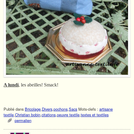
A lundi
, les abeilles! Smack!
Publié dans
Bricolage
,
Divers
,
pochons
,
Sacs
Mots-clefs :
artisane
textile
,
Christian bobin
,
citations
,
oeuvre textile
,
textes et textiles
permalien