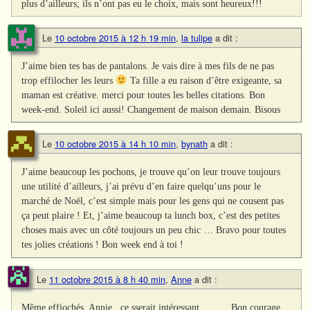
plus d’ailleurs; ils n’ont pas eu le choix, mais sont heureux!!!
Le
10 octobre 2015 à 12 h 19 min
,
la tulipe
a dit :
J’aime bien tes bas de pantalons. Je vais dire à mes fils de ne pas
trop effilocher les leurs
Ta fille a eu raison d’être exigeante, sa
maman est créative. merci pour toutes les belles citations. Bon
week-end. Soleil ici aussi! Changement de maison demain. Bisous
Le
10 octobre 2015 à 14 h 10 min
,
bynath
a dit :
J’aime beaucoup les pochons, je trouve qu’on leur trouve toujours
une utilité d’ailleurs, j’ai prévu d’en faire quelqu’uns pour le
marché de Noël, c’est simple mais pour les gens qui ne cousent pas
ça peut plaire ! Et, j’aime beaucoup ta lunch box, c’est des petites
choses mais avec un côté toujours un peu chic … Bravo pour toutes
tes jolies créations ! Bon week end à toi !
Le
11 octobre 2015 à 8 h 40 min
,
Anne
a dit :
Même effiochés, Annie , ce sserait intéressant……….Bon courage